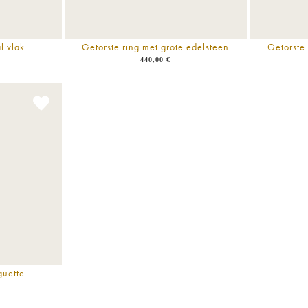
l vlak
Getorste ring met grote edelsteen
Getorste 
440,00
€
guette