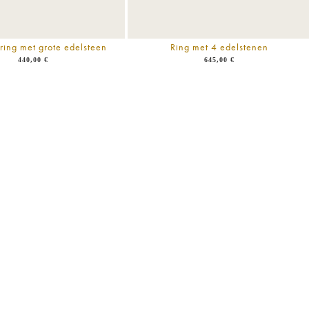
ring met grote edelsteen
Ring met 4 edelstenen
440,00
€
645,00
€