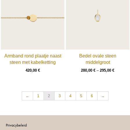
Armband rond plaatje naast
Bedel ovale steen
steen met kabelketting
middelgroot
420,00
€
280,00
€
–
295,00
€
←
1
2
3
4
5
6
→
Privacybeleid