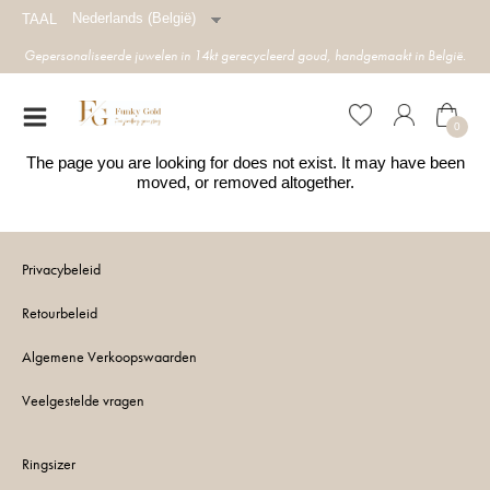
Nederlands (België)
TAAL
Gepersonaliseerde juwelen in 14kt gerecycleerd goud, handgemaakt in België.
0
The page you are looking for does not exist. It may have been
moved, or removed altogether.
Privacybeleid
Retourbeleid
Algemene Verkoopswaarden
Veelgestelde vragen
Ringsizer